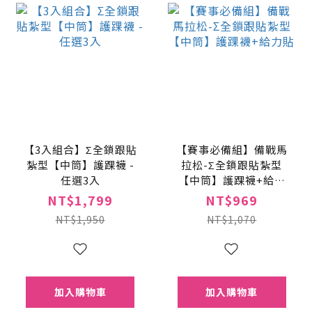
【3入組合】Σ全鎖跟貼
【賽事必備組】備戰馬
紮型【中筒】護踝襪 -
拉松-Σ全鎖跟貼紮型
任選3入
【中筒】護踝襪+給力
貼
NT$1,799
NT$969
NT$1,950
NT$1,070
加入購物車
加入購物車