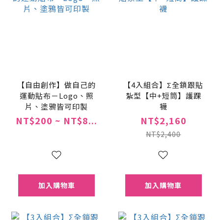
【自由創作】做自己的
【4入組合】Σ全鎖跟貼
運動貼布－Logo、照
紮型【中+短筒】護踝
片、塗鴉皆可印製
襪
NT$200 ~ NT$8...
NT$2,160
NT$2,400
加入購物車
加入購物車