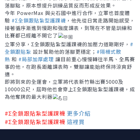
落腳點，原本想提升訓練品質反而形成反效果。
今年 PowerMax 與尖石國中進行合作，立軍也首度體
驗
#Σ全鎖跟貼紮型護踝襪
，他先從日常走路開始感受，
接著循序漸進到慢跑和強度課表，到現在不管是訓練和
比賽都已經離不開它了
立軍分享，Σ全鎖跟貼紮型護踝襪的加壓力道剛剛好，
#
全鎖跟貼紮
設計幫助他的落腳更穩定；
#隔柵式散
熱
和
#局部加厚處理
讓目前重心慢慢轉往半馬、全馬賽
事的他，在跑長距離課表時，雙腳讓能始終保持涼爽舒
適。
即將到來的全運會，立軍將代表新竹縣出賽5000及
10000公尺，屆時他也會穿上Σ全鎖跟貼紮型護踝襪，成
為他奪牌的最大利器
#Σ全鎖跟貼紮型護踝襪
更多介紹
#Σ全鎖跟貼紮型護踝襪
這裡買