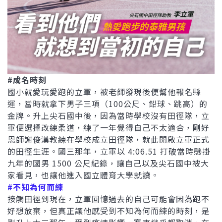
#成名時刻
國小就愛玩愛跑的立軍，被老師發現後便幫他報名縣
運，當時就拿下男子三項（100公尺、鉛球、跳高）的
金牌。升上尖石國中後，因為當時學校沒有田徑隊，立
軍便選擇改練柔道，練了一年覺得自己不太適合，剛好
恩師謝俊漢教練在學校成立田徑隊，就此開啟立軍正式
的田徑生涯。國三那年，立軍以 4:06.51 打破當時懸掛
九年的國男 1500 公尺紀錄，讓自己以及尖石國中被大
家看見，也讓他進入國立體育大學就讀。
#不知為何而練
接觸田徑到現在，立軍回憶過去的自己可能會因為跑不
好想放棄，但真正讓他感受到不知為何而練的時刻，是