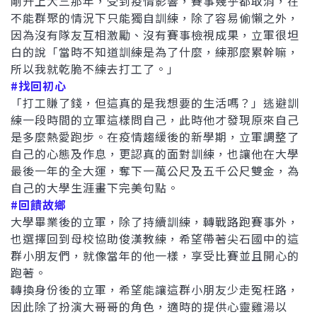
剛升上大三那年，受到疫情影響，賽事幾乎都取消，在
不能群聚的情況下只能獨自訓練，除了容易偷懶之外，
因為沒有隊友互相激勵、沒有賽事檢視成果，立軍很坦
白的說「當時不知道訓練是為了什麼，練那麼累幹嘛，
所以我就乾脆不練去打工了。」
#找回初心
「打工賺了錢，但這真的是我想要的生活嗎？」逃避訓
練一段時間的立軍這樣問自己，此時他才發現原來自己
是多麼熱愛跑步。在疫情趨緩後的新學期，立軍調整了
自己的心態及作息，更認真的面對訓練，也讓他在大學
最後一年的全大運，奪下一萬公尺及五千公尺雙金，為
自己的大學生涯畫下完美句點。
#回饋故鄉
大學畢業後的立軍，除了持續訓練，轉戰路跑賽事外，
也選擇回到母校協助俊漢教練，希望帶著尖石國中的這
群小朋友們，就像當年的他一樣，享受比賽並且開心的
跑著。
轉換身份後的立軍，希望能讓這群小朋友少走冤枉路，
因此除了扮演大哥哥的角色，適時的提供心靈雞湯以