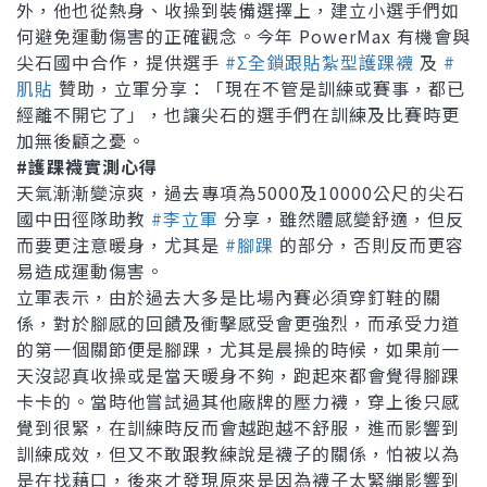
外，他也從熱身、收操到裝備選擇上，建立小選手們如
何避免運動傷害的正確觀念。今年 PowerMax 有機會與
尖石國中合作，提供選手
#Σ全鎖跟貼紮型護踝襪
及
#
肌貼
贊助，立軍分享：「現在不管是訓練或賽事，都已
經離不開它了」，也讓尖石的選手們在訓練及比賽時更
加無後顧之憂。
#護踝襪實測心得
天氣漸漸變涼爽，過去專項為5000及10000公尺的尖石
國中田徑隊助教
#李立軍
分享，雖然體感變舒適，但反
而要更注意暖身，尤其是
#腳踝
的部分，否則反而更容
易造成運動傷害。
立軍表示，由於過去大多是比場內賽必須穿釘鞋的關
係，對於腳感的回饋及衝擊感受會更強烈，而承受力道
的第一個關節便是腳踝，尤其是晨操的時候，如果前一
天沒認真收操或是當天暖身不夠，跑起來都會覺得腳踝
卡卡的。當時他嘗試過其他廠牌的壓力襪，穿上後只感
覺到很緊，在訓練時反而會越跑越不舒服，進而影響到
訓練成效，但又不敢跟教練說是襪子的關係，怕被以為
是在找藉口，後來才發現原來是因為襪子太緊繃影響到