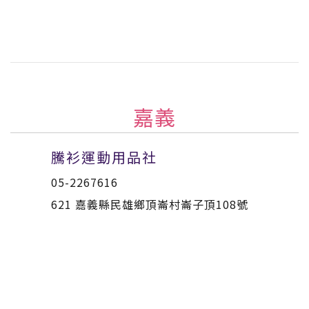
嘉義
騰衫運動用品社
05-2267616
621 嘉義縣民雄鄉頂崙村崙子頂108號