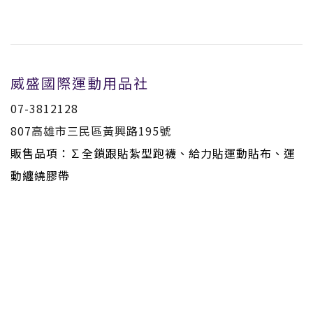
威盛國際運動用品社
07-3812128
807高雄市三民區黃興路195號
販售品項：∑全鎖跟貼紮型跑襪、給力貼運動貼布、運
動纏繞膠帶